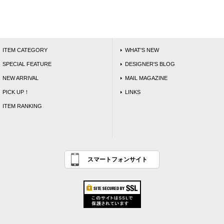
ITEM CATEGORY
WHAT'S NEW
SPECIAL FEATURE
DESIGNER'S BLOG
NEW ARRIVAL
MAIL MAGAZINE
PICK UP！
LINKS
ITEM RANKING
スマートフォンサイト