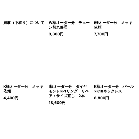
絞り込む
買取（下取り）について
W様オーダー分 チェー
i様オーダー分 メッキ
ン切れ修理
依頼
3,300
円
7,700
円
K様オーダー分 メッキ
I様オーダー分 ダイヤ
K様オーダー分 パール
依頼
モンド×Ptリング リペ
×K18ネックレス
ア：サイズ直し 2本
4,400
円
8,800
円
18,600
円