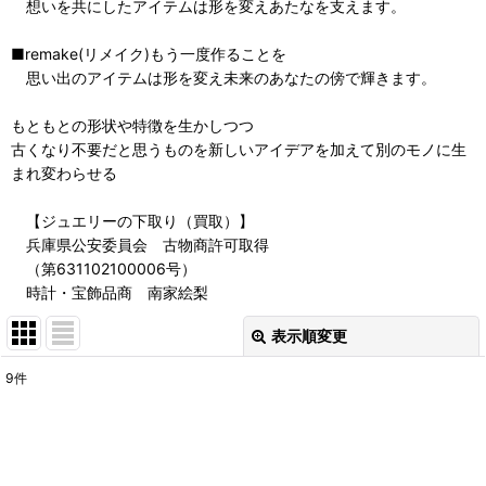
想いを共にしたアイテムは形を変えあたなを支えます。
■remake(リメイク)もう一度作ることを
思い出のアイテムは形を変え未来のあなたの傍で輝きます。
もともとの形状や特徴を生かしつつ
古くなり不要だと思うものを新しいアイデアを加えて別のモノに生
まれ変わらせる
【ジュエリーの下取り（買取）】
兵庫県公安委員会 古物商許可取得
（第631102100006号）
時計・宝飾品商 南家絵梨
表示順変更
閉じる
9
件
表示数
:
並び順
: