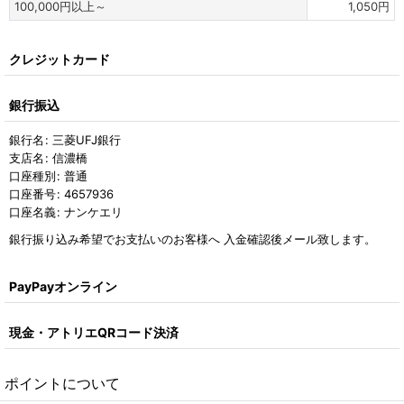
100,000
円
以上～
1,050
円
クレジットカード
銀行振込
銀行名
:
三菱UFJ銀行
支店名
:
信濃橋
口座種別
:
普通
口座番号
:
4657936
口座名義
:
ナンケエリ
銀行振り込み希望でお支払いのお客様へ 入金確認後メール致します。
PayPayオンライン
現金・アトリエQRコード決済
ポイントについて