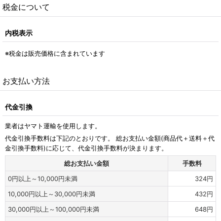
税金について
内税表示
※税金は販売価格に含まれています
お支払い方法
代金引換
業者はヤマト運輸を使用します。
代金引換手数料は下記のとおりです。 総お支払い金額(商品代＋送料＋代
金引換手数料)に応じて、代金引換手数料が決まります。
総お支払い金額
手数料
0
円
以上～10,000
円
未満
324
円
10,000
円
以上～30,000
円
未満
432
円
30,000
円
以上～100,000
円
未満
648
円