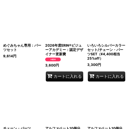
並び順
:
絞り込む
めぐみちゃん専用：パー
2026年度ERIN®ビジュ
いろいろシルバーカラー
ツセット
ーアカデミー：認定デザ
セット/チェーン・パー
イナー更新費
ツSET（¥4,400相当
9,614
円
25%off）
3,300
円
3,600
円
カートに入れる
カートに入れる
チェーン・パーツ
アルファベット10個分
アルファベット10個分