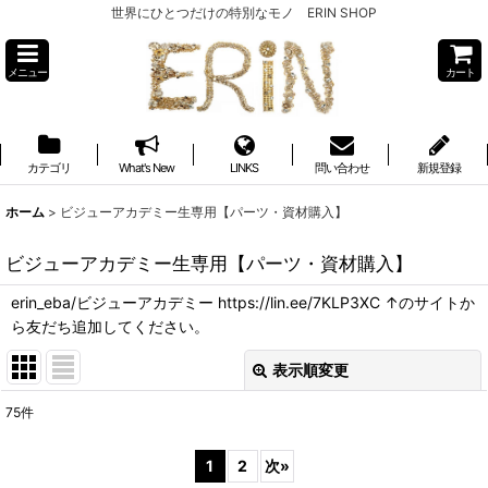
世界にひとつだけの特別なモノ ERIN SHOP
メニュー
カート
カテゴリ
What's New
LINKS
問い合わせ
新規登録
ホーム
>
ビジューアカデミー生専用【パーツ・資材購入】
ビジューアカデミー生専用【パーツ・資材購入】
erin_eba/ビジューアカデミー https://lin.ee/7KLP3XC ↑のサイトか
ら友だち追加してください。
表示順変更
閉じる
75
件
表示数
:
1
2
次
»