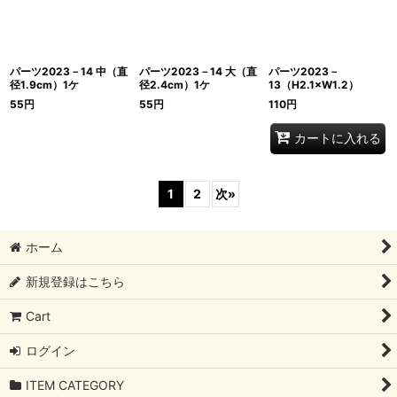
パーツ2023－14 中（直
パーツ2023－14 大（直
パーツ2023－
径1.9cm）1ケ
径2.4cm）1ケ
13（H2.1×W1.2）
55
円
55
円
110
円
カートに入れる
1
2
次
»
ホーム
新規登録はこちら
Cart
ログイン
ITEM CATEGORY