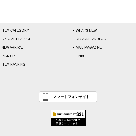
ITEM CATEGORY
WHAT'S NEW
SPECIAL FEATURE
DESIGNER'S BLOG
NEW ARRIVAL
MAIL MAGAZINE
PICK UP！
LINKS
ITEM RANKING
スマートフォンサイト