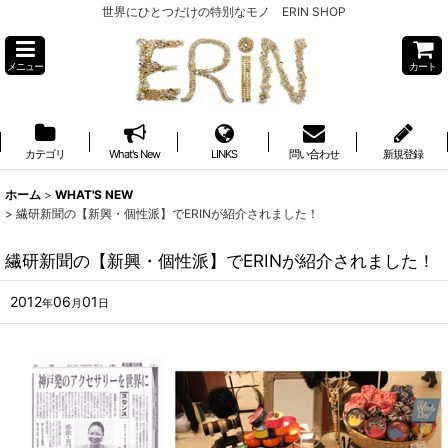
世界にひとつだけの特別なモノ ERIN SHOP
メニュー
カート
カテゴリ
What's New
LINKS
問い合わせ
新規登録
ホーム
>
WHAT'S NEW
>
繊研新聞の【新興・個性派】でERINが紹介されました！
繊研新聞の【新興・個性派】でERINが紹介されました！
2012
06
01
年
月
日