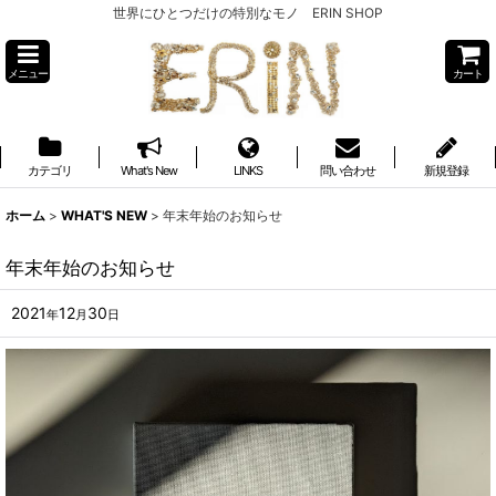
世界にひとつだけの特別なモノ ERIN SHOP
メニュー
カート
カテゴリ
What's New
LINKS
問い合わせ
新規登録
ホーム
>
WHAT'S NEW
>
年末年始のお知らせ
年末年始のお知らせ
2021
12
30
年
月
日