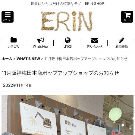
世界にひとつだけの特別なモノ ERIN SHOP
メニュー
カート
カテゴリ
What's New
LINKS
問い合わせ
新規登録
ホーム
>
WHAT'S NEW
>
11月阪神梅田本店ポップアップショップのお知らせ
11月阪神梅田本店ポップアップショップのお知らせ
2022
11
14
年
月
日