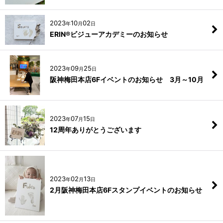
2023
10
02
年
月
日
ERIN®ビジューアカデミーのお知らせ
2023
09
25
年
月
日
阪神梅田本店6Fイベントのお知らせ 3月～10月
2023
07
15
年
月
日
12周年ありがとうございます
2023
02
13
年
月
日
2月阪神梅田本店6Fスタンプイベントのお知らせ