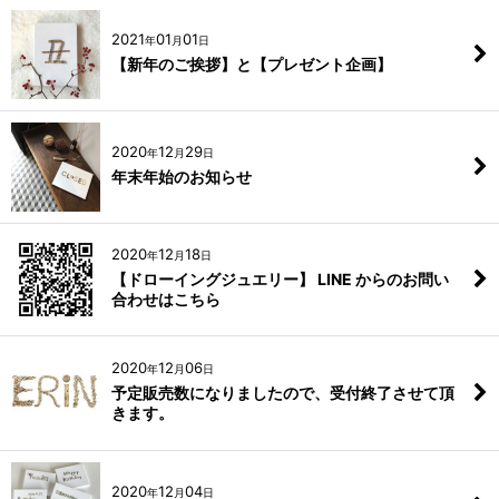
2021
01
01
年
月
日
【新年のご挨拶】と【プレゼント企画】
2020
12
29
年
月
日
年末年始のお知らせ
2020
12
18
年
月
日
【ドローイングジュエリー】 LINE からのお問い
合わせはこちら
2020
12
06
年
月
日
予定販売数になりましたので、受付終了させて頂
きます。
2020
12
04
年
月
日