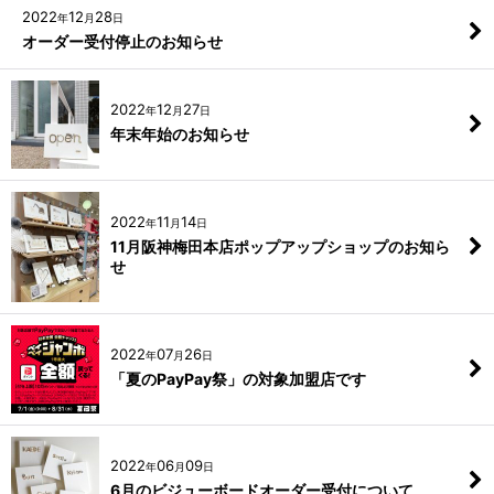
2022
12
28
年
月
日
オーダー受付停止のお知らせ
2022
12
27
年
月
日
年末年始のお知らせ
2022
11
14
年
月
日
11月阪神梅田本店ポップアップショップのお知ら
せ
2022
07
26
年
月
日
「夏のPayPay祭」の対象加盟店です
2022
06
09
年
月
日
6月のビジューボードオーダー受付について