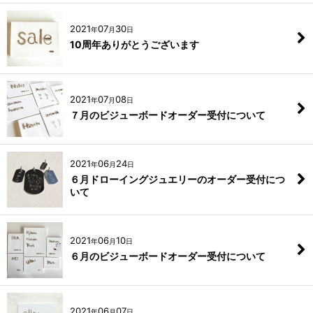
2021
07
30
年
月
日
10周年ありがとうございます
2021
07
08
年
月
日
７月のビジューボードオーダー受付について
2021
06
24
年
月
日
６月ドローイングジュエリーのオーダー受付につ
いて
2021
06
10
年
月
日
６月のビジューボードオーダー受付について
2021
06
07
年
月
日