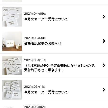
2021
04
09
年
月
日
今月のオーダー受付について
2021
03
30
年
月
日
価格表記変更のお知らせ
2021
03
15
年
月
日
《4月末納品分》予定販売数になりましたので、
受付終了させて頂きます。
2021
03
11
年
月
日
今月のオーダー受付について
2021
03
02
年
月
日