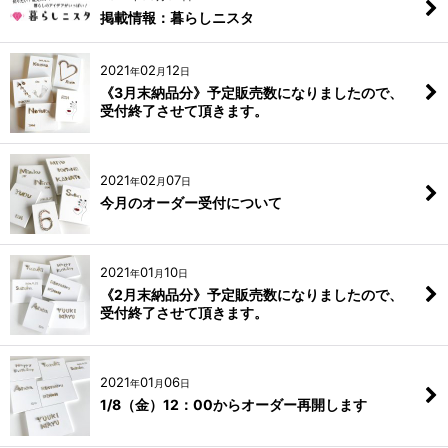
掲載情報：暮らしニスタ
2021
02
12
年
月
日
《3月末納品分》予定販売数になりましたので、
受付終了させて頂きます。
2021
02
07
年
月
日
今月のオーダー受付について
2021
01
10
年
月
日
《2月末納品分》予定販売数になりましたので、
受付終了させて頂きます。
2021
01
06
年
月
日
1/8（金）12：00からオーダー再開します