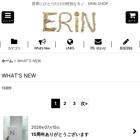
世界にひとつだけの特別なモノ ERIN SHOP
メニュー
カート
カテゴリ
What's New
LINKS
問い合わせ
新規登録
ホーム
>
WHAT'S NEW
WHAT'S NEW
168
件
1
2
3
次
»
2026
07
15
年
月
日
15周年ありがとうございます