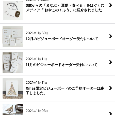
3歳からの「まなぶ・ 運動・食べる」をはぐくむ
メディア「 おやこのくふう」に紹介されました
2021
11
30
年
月
日
12月のビジューボードオーダー受付について
2021
11
11
年
月
日
11月のビジューボードオーダー受付について
2021
11
11
年
月
日
Xmas限定ビジューボードのご予約オーダーは終
了しました。
2021
11
03
年
月
日