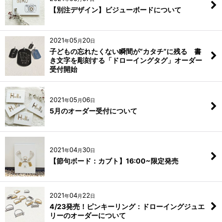
【別注デザイン】ビジューボードについて
2021
05
20
年
月
日
子どもの忘れたくない瞬間が“カタチ”に残る 書
き文字を彫刻する「ドローイングタグ」オーダー
受付開始
2021
05
06
年
月
日
5月のオーダー受付について
2021
04
30
年
月
日
【節句ボード：カブト】16:00~限定発売
2021
04
22
年
月
日
4/23発売！ピンキーリング：ドローイングジュエ
リーのオーダーについて