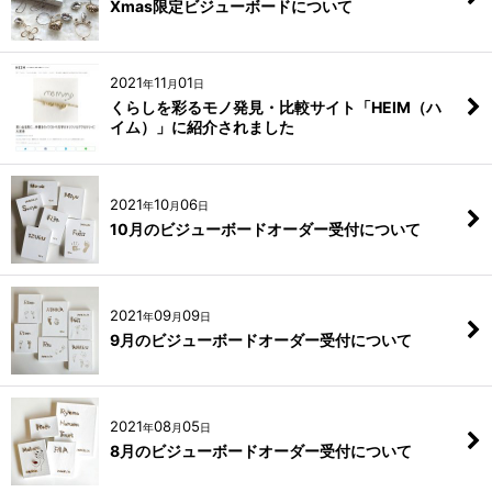
Xmas限定ビジューボードについて
2021
11
01
年
月
日
くらしを彩るモノ発見・比較サイト「HEIM（ハ
イム）」に紹介されました
2021
10
06
年
月
日
10月のビジューボードオーダー受付について
2021
09
09
年
月
日
9月のビジューボードオーダー受付について
2021
08
05
年
月
日
8月のビジューボードオーダー受付について