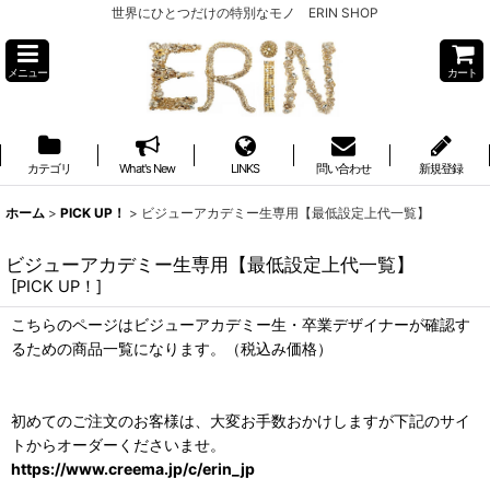
世界にひとつだけの特別なモノ ERIN SHOP
メニュー
カート
カテゴリ
What's New
LINKS
問い合わせ
新規登録
ホーム
>
PICK UP！
>
ビジューアカデミー生専用【最低設定上代一覧】
ビジューアカデミー生専用【最低設定上代一覧】
[
PICK UP！
]
こちらのページはビジューアカデミー生・卒業デザイナーが確認す
るための商品一覧になります。（税込み価格）
初めてのご注文のお客様は、大変お手数おかけしますが下記のサイ
トからオーダーくださいませ。
https://www.creema.jp/c/erin_jp