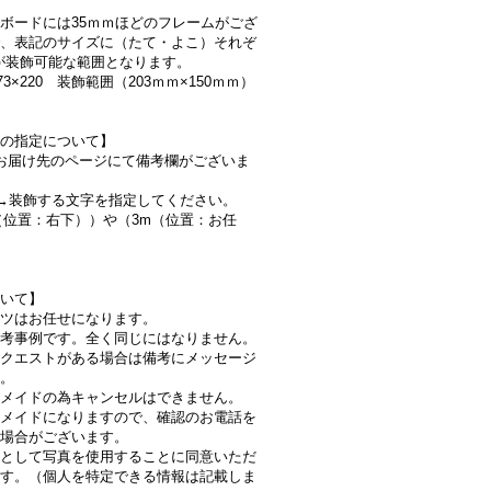
ボードには35ｍｍほどのフレームがござ
、表記のサイズに（たて・よこ）それぞ
ｍが装飾可能な範囲となります。
73×220 装飾範囲（203ｍｍ×150ｍｍ）
の指定について】
2：お届け先のページにて備考欄がございま
→装飾する文字を指定してください。
位置：右下））や（3m（位置：お任
いて】
ツはお任せになります。
考事例です。全く同じにはなりません。
クエストがある場合は備考にメッセージ
。
メイドの為キャンセルはできません。
メイドになりますので、確認のお電話を
場合がございます。
として写真を使用することに同意いただ
す。（個人を特定できる情報は記載しま