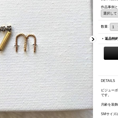
作品事例と
数量
:
返品特
DETAILS
ビジューボ
です。
月齢を装飾
SMサイズ