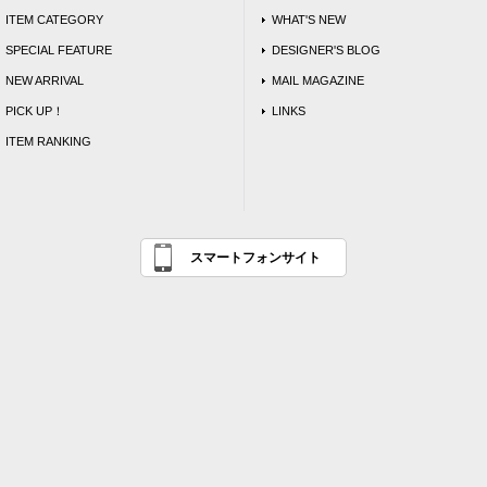
ITEM CATEGORY
WHAT'S NEW
SPECIAL FEATURE
DESIGNER'S BLOG
NEW ARRIVAL
MAIL MAGAZINE
PICK UP！
LINKS
ITEM RANKING
スマートフォンサイト