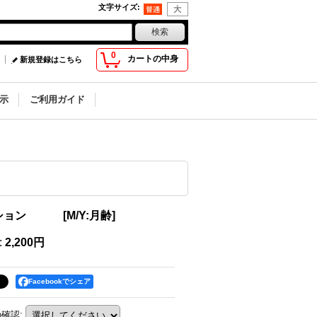
文字サイズ
:
0
カートの中身
新規登録はこちら
示
ご利用ガイド
プション
[
M/Y:月齢
]
:
2,200円
Facebookでシェア
Sの確認
: