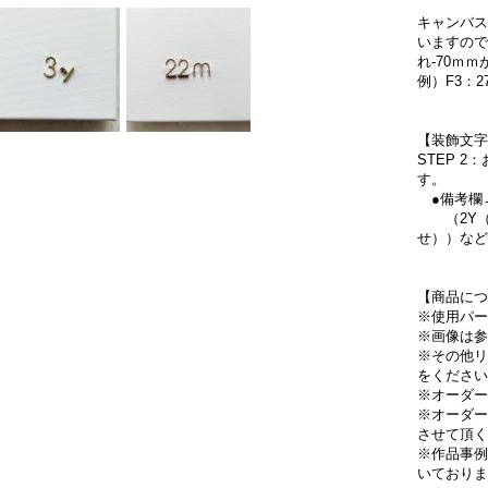
キャンバス
いますので
れ-70ｍ
例）F3：2
【装飾文字
STEP 
す。
●備考欄
（2Y（
せ））など
【商品につ
※使用パー
※画像は参
※その他リ
をください
※オーダー
※オーダー
させて頂く
※作品事例
いておりま