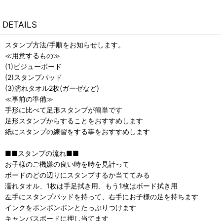
DETAILS
スタンプ方法/手順をお知らせします。
≪用意するもの≫
(1)ビジューボード
(2)スタンプパッド
(3)濡れタオル2枚(ガーゼなど)
≪事前の準備≫
手形に比べて足形スタンプが簡単です
足形スタンプからすることをおすすめします
紙にスタンプの練習をする事をおすすめします
■■スタンプの流れ■■
お子様のご機嫌の良い時を時を見計って
ボードのどの辺りにスタンプするか当ててみる
濡れタオル、1枚は手足拭き用、もう1枚はボード拭き用
左手にスタンプパッドを持って、右手にお子様の足を持ちます
インクをポンポンポンとたっぷりつけます
キャンバスボードに押し当てます