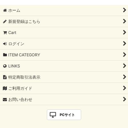
絞り込む
SIMPLE K10
ホーム
SIMPLE SILVER925
新規登録はこちら
MODERN DECORATIVE
Cart
COOL MODERN
ログイン
OTHER
ITEM CATEGORY
LINKS
UNDER 3500yen
特定商取引法表示
ご利用ガイド
お問い合わせ
PCサイト