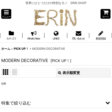
世界にひとつだけの特別なモノ ERIN SHOP
メニュー
カート
カテゴリ
What's New
LINKS
問い合わせ
新規登録
ホーム
>
PICK UP！
>
MODERN DECORATIVE
MODERN DECORATIVE
[
PICK UP！
]
表示順変更
閉じる
0
件
表示数
:
並び順
:
特集で絞り込む