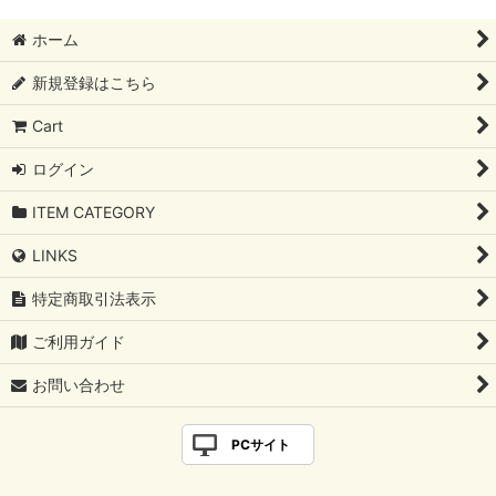
絞り込む
SIMPLE K10
ホーム
SIMPLE SILVER925
新規登録はこちら
MODERN DECORATIVE
Cart
COOL MODERN
ログイン
OTHER
ITEM CATEGORY
LINKS
UNDER 3500yen
特定商取引法表示
ご利用ガイド
お問い合わせ
PCサイト