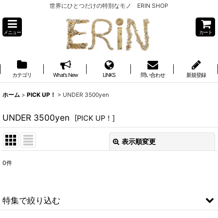
世界にひとつだけの特別なモノ ERIN SHOP
メニュー
カート
カテゴリ
What's New
LINKS
問い合わせ
新規登録
ホーム
>
PICK UP！
>
UNDER 3500yen
UNDER 3500yen
[
PICK UP！
]
表示順変更
閉じる
0
件
表示数
:
並び順
:
特集で絞り込む